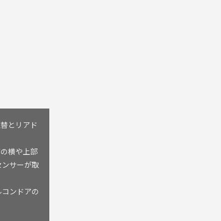
取替とリアド
両の横や上部
センサーが取
ルコンドアの