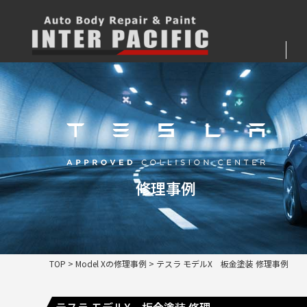
修理事例
TOP
>
Model Xの修理事例
>
テスラ モデルX 板金塗装 修理事例