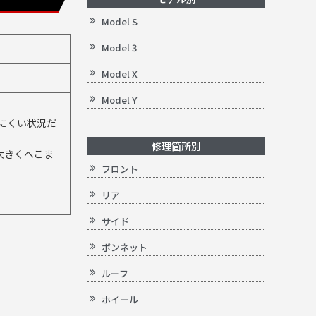
Model S
Model 3
Model X
Model Y
にくい状況だ
修理箇所別
大きくへこま
フロント
リア
。
サイド
ボンネット
ルーフ
ホイール