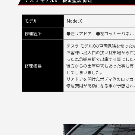
テスラ モデルX 板金塗装 修理
モデル
Model X
修理箇所
●左リアドア ●左ロッカーパネル
テスラ モデルXの車両保険を使った
お客様は出入口の狭い駐車場から右
った為急遽左折で出庫する事にした
修理概要
後方からの出庫車両もあった事も有
せてしまいました。
リアドアを開けたボディ側のロッカ
修理費用が高額になる事が予想され