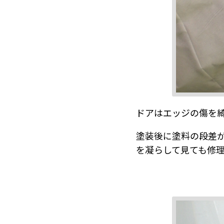
ドアはエッジの傷を
塗装後に塗料の段差
を凝らして見ても修