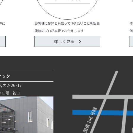
程に
お客様に是非とも知って頂きたいことを鈑金
修
塗装のプロが本音でお伝えします
価
詳しく見る
ィック
2-26-17
日：日曜・祝日