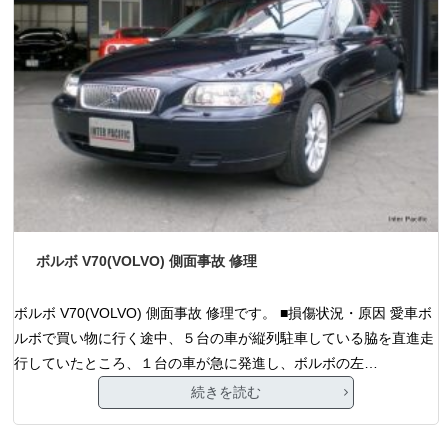
ボルボ V70(VOLVO) 側面事故 修理
ボルボ V70(VOLVO) 側面事故 修理です。 ■損傷状況・原因 愛車ボ
ルボで買い物に行く途中、５台の車が縦列駐車している脇を直進走
行していたところ、１台の車が急に発進し、ボルボの左…
続きを読む