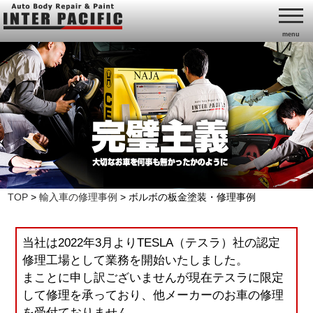
menu
TOP
>
輸入車の修理事例
>
ボルボの板金塗装・修理事例
当社は2022年3月よりTESLA（テスラ）社の認定
修理工場として業務を開始いたしました。
まことに申し訳ございませんが現在テスラに限定
して修理を承っており、他メーカーのお車の修理
を受付ておりません。