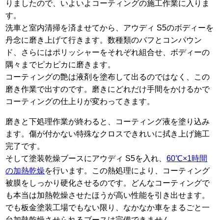
りましたので、いよいよコーティングの施工作業に入りま
す。
洗車と室内清掃を済ませてから、アウディ S5のボディーを
丹念に磨き上げて行きます。数種類のバフとコンパウン
ド、さらにはポリッシャーをそれぞれ組合せ、ボディーの
隅々までピカピカに磨きます。
コーティングの艶は液剤を塗布して出るのではなく、この
磨き作業で出すのです。磨きにどれだけ手間をかけるかで
コーティングの仕上りが変わってきます。
磨きと下処理作業が終わると、コーティング液を塗り込み
ます。傷が付かない特殊なクロスできれいに拭き上げ施工
完了です。
そして塗装乾燥ブースにアウディ S5を入れ、
60℃×1時間
の加熱乾燥
を行います。この熱処理により、コーティング
被膜をしっかり硬化させるのです。どんなコーティングで
も本当は加熱乾燥させたほうが高い性能を引き出せます。
でも板金塗装工場でもない限り、なかなか車をまるごと一
台加熱乾燥させられるブースは完備できません。