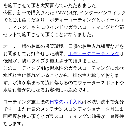
を施工させて頂き大変喜んでいただきました。
今回、新車で購入されたBMWもぜひインターパシフィック
でとご用命くださり、ボディーコーティングとホイールコ
ーティング、さらにウインドウガラスコーティングと全部
セットで施工させて頂くことになりました。
オーナー様のお車の保管環境、日頃のお手入れ頻度などを
お聞きしてお打合せした結果、
ボディーのコーティング
は
低撥水、防汚タイプを施工させて頂きました。
このコーティング剤は撥水性のガラスコーティングに比べ
水切れ性に優れていることから、排水性と称しておりま
す。水滴が集まって流れ落ちるのでウォータースポットや
水垢付着が気になるお客様にお薦めです。
コーティング施工後の
日常のお手入れ
は水洗い洗車で充分
です。また付属のメンテナンスコンディショナーを月に１
回程度お使い頂くとガラスコーティングの効果が一層長持
ちします。