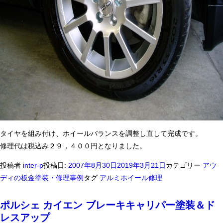
タイヤを組み付け、ホイールバランスを調整し直して完成です。
修理代は税込み２９，４００円となりました。
投稿者
inter-p
投稿日:
2007年8月30日
2019年3月21日
カテゴリー
アウ
ディの板金塗装・修理事例
タグ
アルミホイール修理
ポルシェ カイエン ブレーキキャリパー塗装＆ド
レスアップ