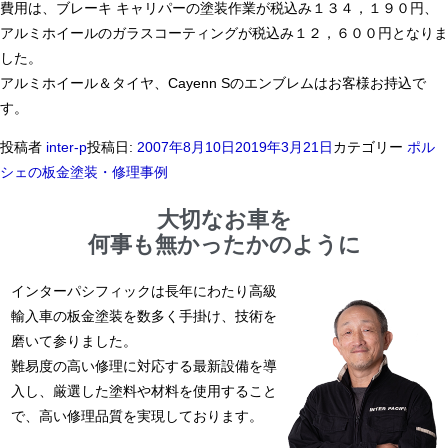
費用は、ブレーキ キャリパーの塗装作業が税込み１３４，１９０円、
アルミホイールのガラスコーティングが税込み１２，６００円となりま
した。
アルミホイール＆タイヤ、Cayenn Sのエンブレムはお客様お持込で
す。
投稿者
inter-p
投稿日:
2007年8月10日
2019年3月21日
カテゴリー
ポル
シェの板金塗装・修理事例
大切なお車を
何事も無かったかのように
インターパシフィックは長年にわたり高級
輸入車の板金塗装を数多く手掛け、技術を
磨いて参りました。
難易度の高い修理に対応する最新設備を導
入し、厳選した塗料や材料を使用すること
で、高い修理品質を実現しております。