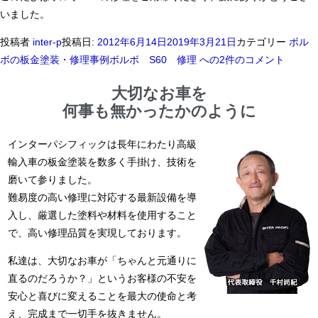
いました。
投稿者
inter-p
投稿日:
2012年6月14日
2019年3月21日
カテゴリー
ボル
ボの板金塗装・修理事例
ボルボ S60 修理 への
2件のコメント
大切なお車を
何事も無かったかのように
インターパシフィックは長年にわたり高級
輸入車の板金塗装を数多く手掛け、技術を
磨いて参りました。
難易度の高い修理に対応する最新設備を導
入し、厳選した塗料や材料を使用すること
で、高い修理品質を実現しております。
私達は、大切なお車が「ちゃんと元通りに
直るのだろうか？」というお客様の不安を
安心と喜びに変えることを最大の使命と考
え、完成まで一切手を抜きません。