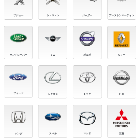
プジョー
シトロエン
ジャガー
アーストンマーティン
ランドローバー
ミニ
ボルボ
ルノー
フォード
レクサス
トヨタ
日産
ホンダ
スバル
マツダ
三菱