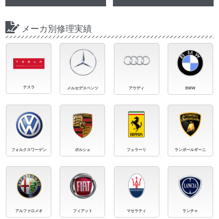
メーカ別修理実績
テスラ
メルセデスベンツ
アウディ
BMW
フォルクスワーゲン
ポルシェ
フェラーリ
ランボールギーニ
アルファロメオ
フィアット
マセラティ
ランチャ