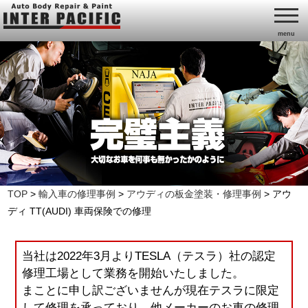
menu
TOP
>
輸入車の修理事例
>
アウディの板金塗装・修理事例
>
アウ
ディ TT(AUDI) 車両保険での修理
当社は2022年3月よりTESLA（テスラ）社の認定
修理工場として業務を開始いたしました。
まことに申し訳ございませんが現在テスラに限定
して修理を承っており、他メーカーのお車の修理