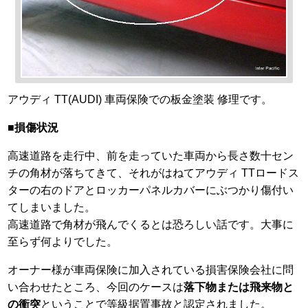
アウディ TT(AUDI) 車両保険での板金塗装 修理です。
■損傷状況
高速道路を走行中、前を走っていた車両から長さ数十セン
チの角材が落ちてきて、それがはねてアウディ TTロードス
ターの右のドアとロッカーパネルカバーにぶつかり傷付い
てしまいました。
高速道路で角材が飛んでくるとは恐ろしい話です。大事に
至らず何よりでした。
オーナー様が車両保険に加入されている損害保険会社に問
い合わせたところ、今回のケースは
落下物または飛来物と
の衝突
ということで等級据置事故と認定されました。