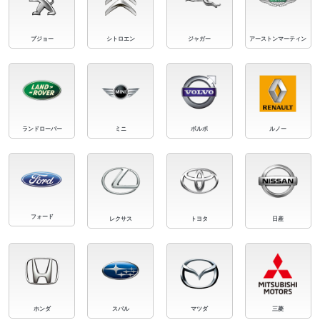
プジョー
シトロエン
ジャガー
アーストンマーティン
ランドローバー
ミニ
ボルボ
ルノー
フォード
レクサス
トヨタ
日産
ホンダ
スバル
マツダ
三菱