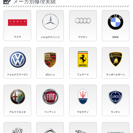
メーカ別修理実績
テスラ
メルセデスベンツ
アウディ
BMW
フォルクスワーゲン
ポルシェ
フェラーリ
ランボールギーニ
アルファロメオ
フィアット
マセラティ
ランチャ