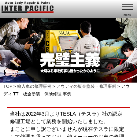
menu
TOP
>
輸入車の修理事例
>
アウディの板金塗装・修理事例
>
アウ
ディ TT 板金塗装 保険修理 事例
当社は2022年3月よりTESLA（テスラ）社の認定
修理工場として業務を開始いたしました。
まことに申し訳ございませんが現在テスラに限定
して修理を承っており、他メーカーのお車の修理