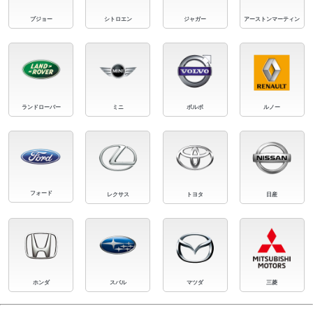
プジョー
シトロエン
ジャガー
アーストンマーティン
ランドローバー
ミニ
ボルボ
ルノー
フォード
レクサス
トヨタ
日産
ホンダ
スバル
マツダ
三菱