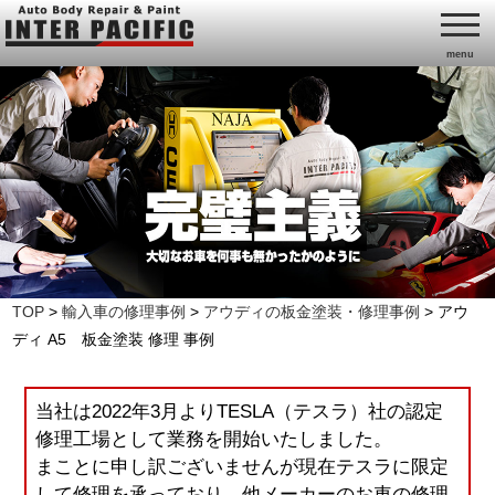
menu
TOP
>
輸入車の修理事例
>
アウディの板金塗装・修理事例
>
アウ
ディ A5 板金塗装 修理 事例
当社は2022年3月よりTESLA（テスラ）社の認定
修理工場として業務を開始いたしました。
まことに申し訳ございませんが現在テスラに限定
して修理を承っており、他メーカーのお車の修理