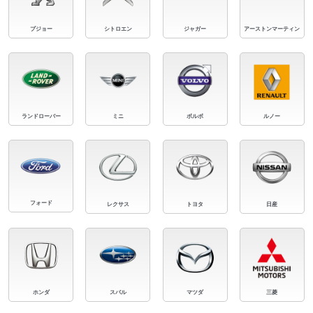
プジョー
シトロエン
ジャガー
アーストンマーティン
ランドローバー
ミニ
ボルボ
ルノー
フォード
レクサス
トヨタ
日産
ホンダ
スバル
マツダ
三菱