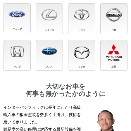
フォード
レクサス
トヨタ
日産
ホンダ
スバル
マツダ
三菱
大切なお車を
何事も無かったかのように
インターパシフィックは長年にわたり高級
輸入車の板金塗装を数多く手掛け、技術を
磨いて参りました。
難易度の高い修理に対応する最新設備を導