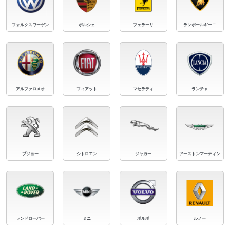
フォルクスワーゲン
ポルシェ
フェラーリ
ランボールギーニ
アルファロメオ
フィアット
マセラティ
ランチャ
プジョー
シトロエン
ジャガー
アーストンマーティン
ランドローバー
ミニ
ボルボ
ルノー