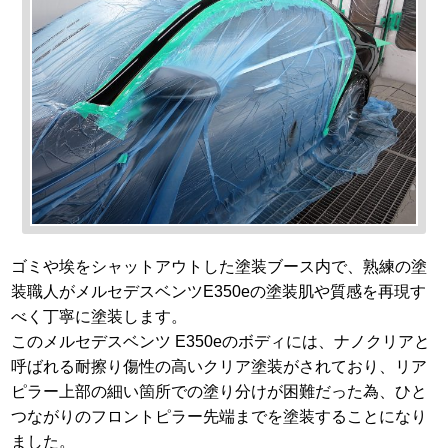
ゴミや埃をシャットアウトした塗装ブース内で、熟練の塗
装職人がメルセデスベンツE350eの塗装肌や質感を再現す
べく丁寧に塗装します。
このメルセデスベンツ E350eのボディには、ナノクリアと
呼ばれる耐擦り傷性の高いクリア塗装がされており、リア
ピラー上部の細い箇所での塗り分けが困難だった為、ひと
つながりのフロントピラー先端までを塗装することになり
ました。