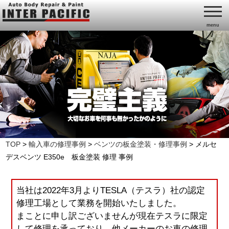
menu
TOP
>
輸入車の修理事例
>
ベンツの板金塗装・修理事例
>
メルセ
デスベンツ E350e 板金塗装 修理 事例
当社は2022年3月よりTESLA（テスラ）社の認定
修理工場として業務を開始いたしました。
まことに申し訳ございませんが現在テスラに限定
して修理を承っており、他メーカーのお車の修理