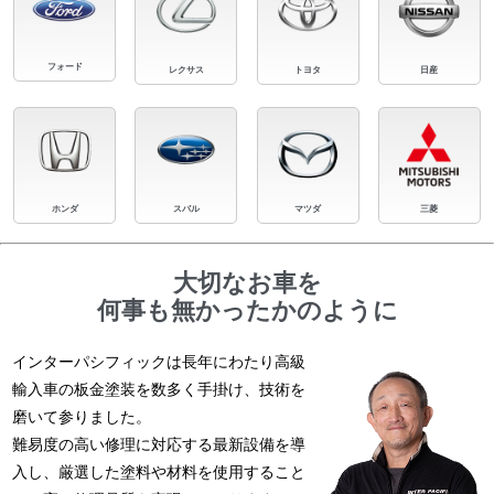
フォード
レクサス
トヨタ
日産
ホンダ
スバル
マツダ
三菱
大切なお車を
何事も無かったかのように
インターパシフィックは長年にわたり高級
輸入車の板金塗装を数多く手掛け、技術を
磨いて参りました。
難易度の高い修理に対応する最新設備を導
入し、厳選した塗料や材料を使用すること