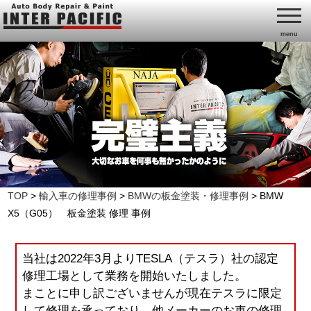
menu
TOP
>
輸入車の修理事例
>
BMWの板金塗装・修理事例
>
BMW
X5（G05） 板金塗装 修理 事例
当社は2022年3月よりTESLA（テスラ）社の認定
修理工場として業務を開始いたしました。
まことに申し訳ございませんが現在テスラに限定
して修理を承っており、他メーカーのお車の修理