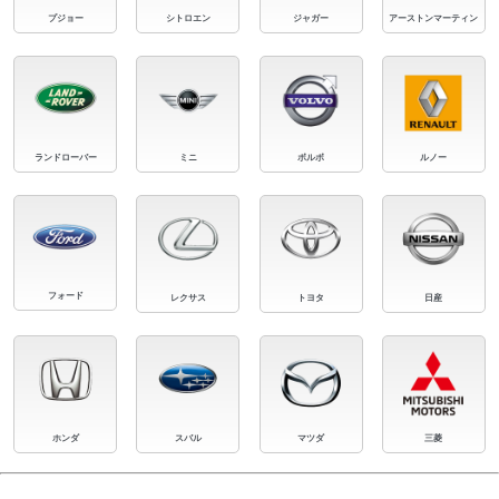
プジョー
シトロエン
ジャガー
アーストンマーティン
ランドローバー
ミニ
ボルボ
ルノー
フォード
レクサス
トヨタ
日産
ホンダ
スバル
マツダ
三菱