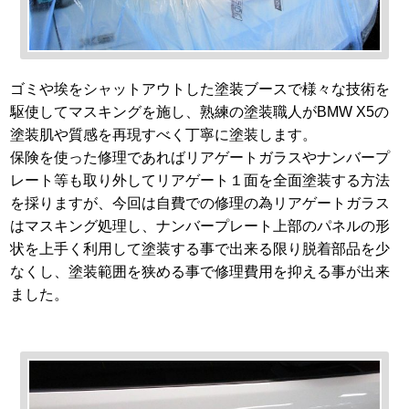
ゴミや埃をシャットアウトした塗装ブースで様々な技術を
駆使してマスキングを施し、熟練の塗装職人がBMW X5の
塗装肌や質感を再現すべく丁寧に塗装します。
保険を使った修理であればリアゲートガラスやナンバープ
レート等も取り外してリアゲート１面を全面塗装する方法
を採りますが、今回は自費での修理の為リアゲートガラス
はマスキング処理し、ナンバープレート上部のパネルの形
状を上手く利用して塗装する事で出来る限り脱着部品を少
なくし、塗装範囲を狭める事で修理費用を抑える事が出来
ました。