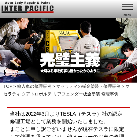
menu
TOP
>
輸入車の修理事例
>
マセラティの板金塗装・修理事例
>
マ
セラティ クアトロポルテ リアフェンダー板金塗装 修理事例
当社は2022年3月よりTESLA（テスラ）社の認定
修理工場として業務を開始いたしました。
まことに申し訳ございませんが現在テスラに限定
して修理を承っており、他メーカーのお車の修理