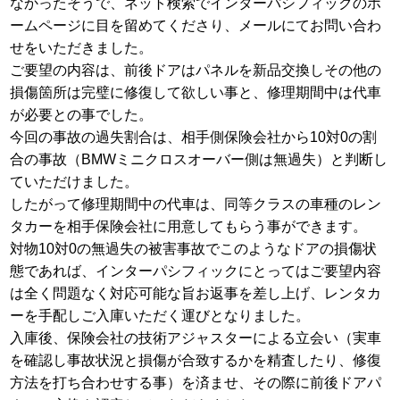
なかったそうで、ネット検索でインターパシフィックのホ
ームページに目を留めてくださり、メールにてお問い合わ
せをいただきました。
ご要望の内容は、前後ドアはパネルを新品交換しその他の
損傷箇所は完璧に修復して欲しい事と、修理期間中は代車
が必要との事でした。
今回の事故の過失割合は、相手側保険会社から10対0の割
合の事故（BMWミニクロスオーバー側は無過失）と判断し
ていただけました。
したがって修理期間中の代車は、同等クラスの車種のレン
タカーを相手保険会社に用意してもらう事ができます。
対物10対0の無過失の被害事故でこのようなドアの損傷状
態であれば、インターパシフィックにとってはご要望内容
は全く問題なく対応可能な旨お返事を差し上げ、レンタカ
ーを手配しご入庫いただく運びとなりました。
入庫後、保険会社の技術アジャスターによる立会い（実車
を確認し事故状況と損傷が合致するかを精査したり、修復
方法を打ち合わせする事）を済ませ、その際に前後ドアパ