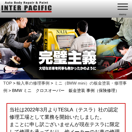
menu
TOP
>
輸入車の修理事例
>
ミニ（BMW mini）の板金塗装・修理事
例
>
BMW ミニ クロスオーバー 鈑金塗装 事例（保険修理）
当社は2022年3月よりTESLA（テスラ）社の認定
修理工場として業務を開始いたしました。
まことに申し訳ございませんが現在テスラに限定
して修理を承っており、他メーカーのお車の修理