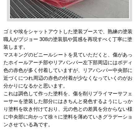
ゴミや埃をシャットアウトした塗装ブースで、熟練の塗装
職人がプジョー 308の塗装肌や質感を再現すべく丁寧に塗
装します。
マスキングのビニールシートを見ていただくと、傷があっ
たホイールアーチ部やリアバンパー左下部周辺にはボディ
色の赤色が多く付着していますが、リアバンパー中央部に
近づくにつれ周辺の赤色の付着が少なくなっていくのがお
分かりになるかと思います。
これは調色して作った塗料を、傷を削りプライマーサフェ
ーサーを塗装した部分にはきちんと発色するようにしっか
り塗料を吹き付けており、元の色との差異を分からない様
に中央部に向かって徐々に塗料を薄めていきグラデーショ
ンさせている為です。