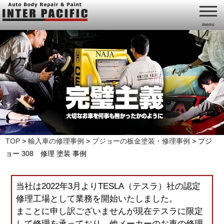
menu
TOP
>
輸入車の修理事例
>
プジョーの板金塗装・修理事例
>
プジ
ョー 308 修理 塗装 事例
当社は2022年3月よりTESLA（テスラ）社の認定
修理工場として業務を開始いたしました。
まことに申し訳ございませんが現在テスラに限定
して修理を承っており、他メーカーのお車の修理