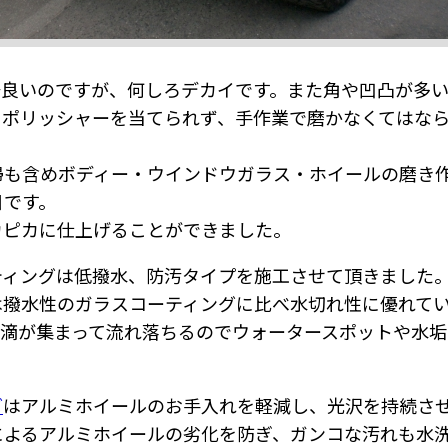
好良いのですが、何しろデカイです。また角や凹凸が多
。ポリッシャーを当てられず、手作業で磨かなくてはな
掃も含めボディー・ウインドウガラス・ホイールの磨き
日です。
カピカに仕上げることができました。
ティングは低撥水、防汚タイプを施工させて頂きました
は撥水性のガラスコーティングに比べ水切れ性に優れて
水滴が集まって流れ落ちるのでウォータースポットや水
グ
はアルミホイールのお手入れを軽減し、光沢を持続さ
によるアルミホイールの劣化を防ぎ、ガンコな汚れも水