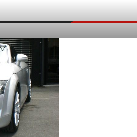
塗装
ティング
ング
鈑金塗装
修理事例