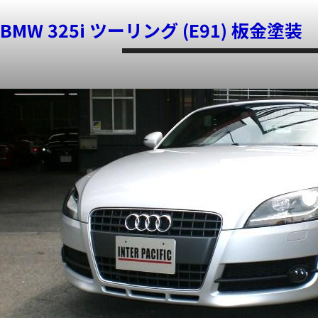
アウディ TT ロードスター(AUDI) 板金
ポルシェ カイエン GTS ボディー コー
日産 エクストレイル ボディー コーティ
レクサス IS250(LEXUS) 板金塗装
BMW 325i ツーリング (E91) 板金塗装
ホーム