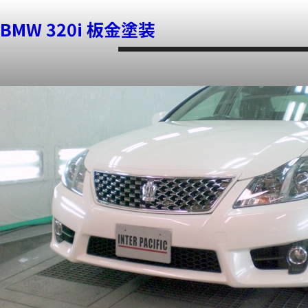
トヨタ クラウン ボディーコーティング
BMW 320i 板金塗装
ホーム