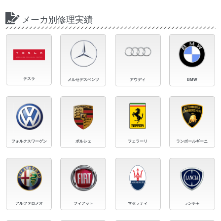
メーカ別修理実績
テスラ
メルセデスベンツ
アウディ
BMW
フォルクスワーゲン
ポルシェ
フェラーリ
ランボールギーニ
アルファロメオ
フィアット
マセラティ
ランチャ