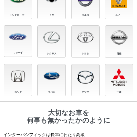
ランドローバー
ミニ
ボルボ
ルノー
フォード
レクサス
トヨタ
日産
ホンダ
スバル
マツダ
三菱
大切なお車を
何事も無かったかのように
インターパシフィックは長年にわたり高級