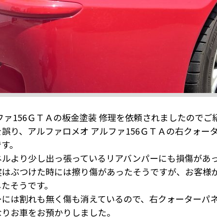
ファ156ＧＴＡの板金塗装 修理を依頼されましたのでご
誤り、アルファロメオ アルファ156ＧＴＡの右クォー
です。
ネルより少し出っ張っているリアバンパーにも損傷があ
実はぶつけた時には擦り傷があったそうですが、お客様
したそうです。
ーには割れも無く傷も消えているので、右クォーターパネ
なりお車をお預かりしました。