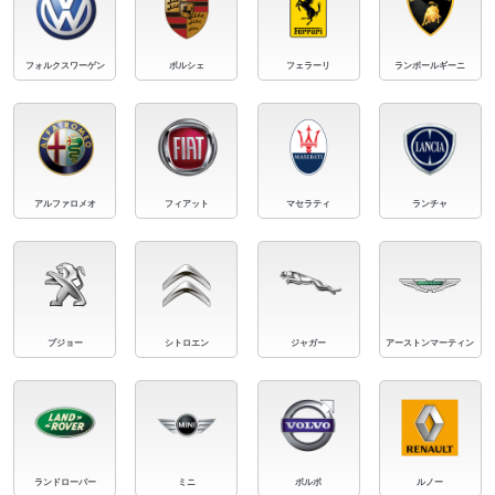
フォルクスワーゲン
ポルシェ
フェラーリ
ランボールギーニ
アルファロメオ
フィアット
マセラティ
ランチャ
プジョー
シトロエン
ジャガー
アーストンマーティン
ランドローバー
ミニ
ボルボ
ルノー