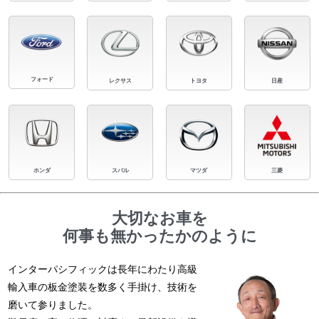
フォード
レクサス
トヨタ
日産
ホンダ
スバル
マツダ
三菱
大切なお車を
何事も無かったかのように
インターパシフィックは長年にわたり高級
輸入車の板金塗装を数多く手掛け、技術を
磨いて参りました。