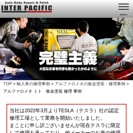
menu
TOP
>
輸入車の修理事例
>
アルファロメオの板金塗装・修理事例
>
アルファロメオ ミト 板金塗装 修理 事例
当社は2022年3月よりTESLA（テスラ）社の認定
修理工場として業務を開始いたしました。
まことに申し訳ございませんが現在テスラに限定
して修理を承っており、他メーカーのお車の修理