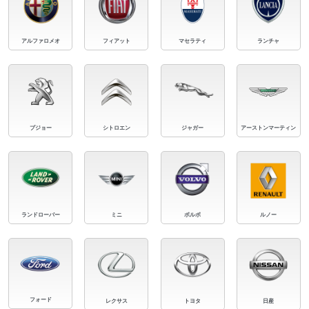
アルファロメオ
フィアット
マセラティ
ランチャ
プジョー
シトロエン
ジャガー
アーストンマーティン
ランドローバー
ミニ
ボルボ
ルノー
フォード
レクサス
トヨタ
日産