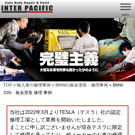
menu
TOP
>
輸入車の修理事例
>
BMWの板金塗装・修理事例
>
BMW
320i 板金塗装 修理 事例
当社は2022年3月よりTESLA（テスラ）社の認定
修理工場として業務を開始いたしました。
まことに申し訳ございませんが現在テスラに限定
して修理を承っており、他メーカーのお車の修理