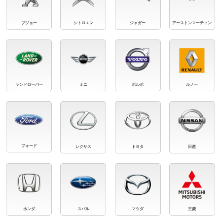
プジョー
シトロエン
ジャガー
アーストンマーティン
ランドローバー
ミニ
ボルボ
ルノー
フォード
レクサス
トヨタ
日産
ホンダ
スバル
マツダ
三菱