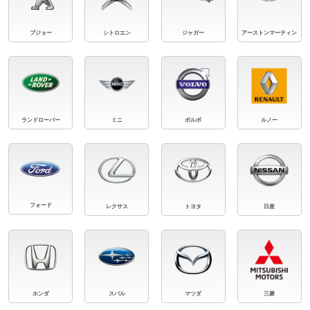
プジョー
シトロエン
ジャガー
アーストンマーティン
ランドローバー
ミニ
ボルボ
ルノー
フォード
レクサス
トヨタ
日産
ホンダ
スバル
マツダ
三菱