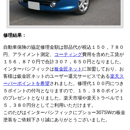
修理結果：
自動車保険の協定修理金額は部品代が税込１５０，７８０
円、アライメント測定、
コーティング
費用を含めた工賃が
１５６，８７０円で合計３０７，６５０円となりました。
インターパシフィックは
板金匠ネット
に加盟しており、お
客様は鈑金匠ネットのユーザー還元サービスである
楽天ス
ーパーポイントを希望
されました。修理代１００円につき
５ポイントの付与となりますので、１５，３８０ポイント
のプレゼントとなりました。楽天市場や楽天トラベルで１
５，３８０円分としてご利用いただけます。
このたびはインターパシフィックにプショー307SWの板金
塗装をご依頼下さり誠にありがとうございました。