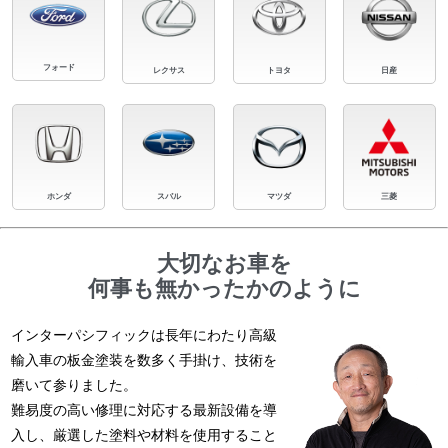
フォード
レクサス
トヨタ
日産
ホンダ
スバル
マツダ
三菱
大切なお車を
何事も無かったかのように
インターパシフィックは長年にわたり高級
輸入車の板金塗装を数多く手掛け、技術を
磨いて参りました。
難易度の高い修理に対応する最新設備を導
入し、厳選した塗料や材料を使用すること