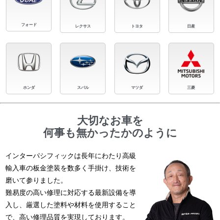
フォード
レクサス
トヨタ
日産
ホンダ
スバル
マツダ
三菱
大切なお車を
何事も無かったかのように
インターパシフィックは長年にわたり高級
輸入車の板金塗装を数多く手掛け、技術を
磨いて参りました。
難易度の高い修理に対応する最新設備を導
入し、厳選した塗料や材料を使用すること
で、高い修理品質を実現しております。