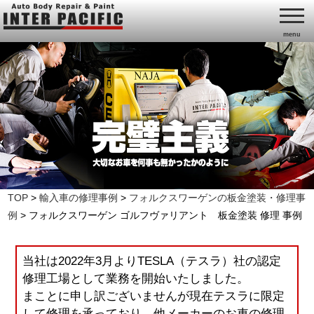
menu
TOP
>
輸入車の修理事例
>
フォルクスワーゲンの板金塗装・修理事
例
>
フォルクスワーゲン ゴルフヴァリアント 板金塗装 修理 事例
当社は2022年3月よりTESLA（テスラ）社の認定
修理工場として業務を開始いたしました。
まことに申し訳ございませんが現在テスラに限定
して修理を承っており、他メーカーのお車の修理