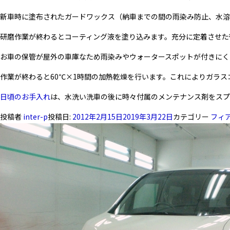
新車時に塗布されたガードワックス（納車までの間の雨染み防止、水溶
研磨作業が終わるとコーティング液を塗り込みます。充分に定着させた
お車の保管が屋外の車庫なため雨染みやウォータースポットが付きにく
作業が終わると60℃×1時間の加熱乾燥を行います。これによりガラ
日頃のお手入れ
は、水洗い洗車の後に時々付属のメンテナンス剤をスプ
投稿者
inter-p
投稿日:
2012年2月15日
2019年3月22日
カテゴリー
フィ