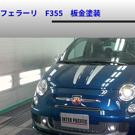
フィアット アバルト 695 TRIBUTO F
ホンダ ステップワゴン 塗料ミスト
フェラーリ F355 板金塗装
ホーム