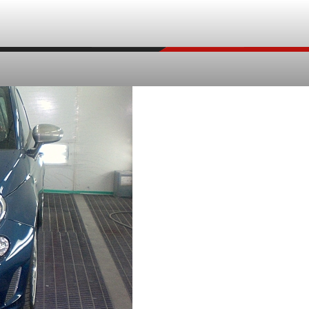
ERRARI コーティング事例
除去
鈑金塗装
修理事例