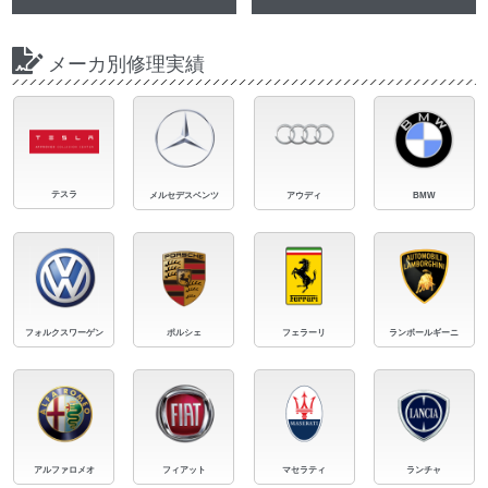
メーカ別修理実績
テスラ
メルセデスベンツ
アウディ
BMW
フォルクスワーゲン
ポルシェ
フェラーリ
ランボールギーニ
アルファロメオ
フィアット
マセラティ
ランチャ