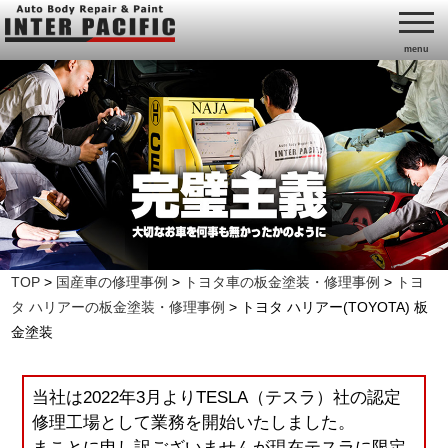
menu
TOP
>
国産車の修理事例
>
トヨタ車の板金塗装・修理事例
>
トヨ
タ ハリアーの板金塗装・修理事例
>
トヨタ ハリアー(TOYOTA) 板
金塗装
当社は2022年3月よりTESLA（テスラ）社の認定
修理工場として業務を開始いたしました。
まことに申し訳ございませんが現在テスラに限定