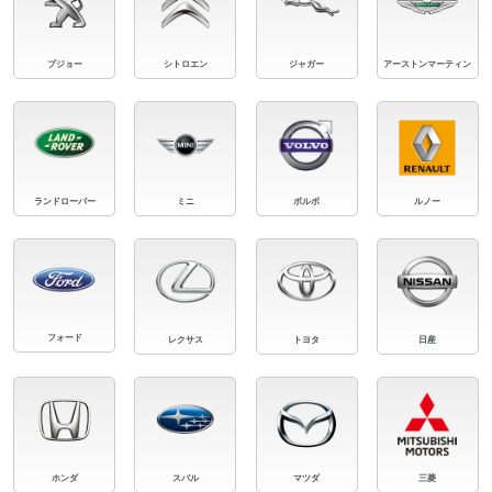
プジョー
シトロエン
ジャガー
アーストンマーティン
ランドローバー
ミニ
ボルボ
ルノー
フォード
レクサス
トヨタ
日産
ホンダ
スバル
マツダ
三菱