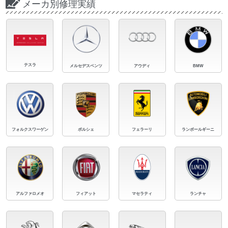
メーカ別修理実績
テスラ
メルセデスベンツ
アウディ
BMW
フォルクスワーゲン
ポルシェ
フェラーリ
ランボールギーニ
アルファロメオ
フィアット
マセラティ
ランチャ