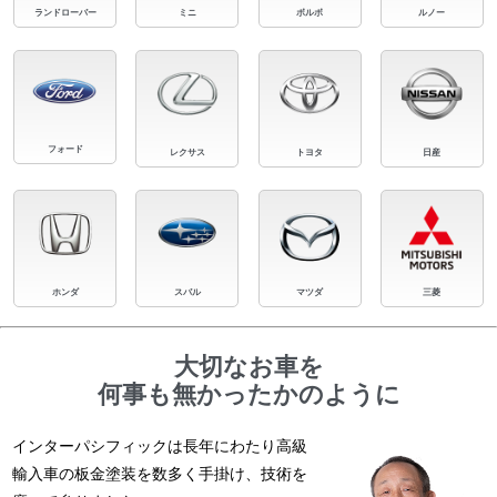
ランドローバー
ミニ
ボルボ
ルノー
フォード
レクサス
トヨタ
日産
ホンダ
スバル
マツダ
三菱
大切なお車を
何事も無かったかのように
インターパシフィックは長年にわたり高級
輸入車の板金塗装を数多く手掛け、技術を