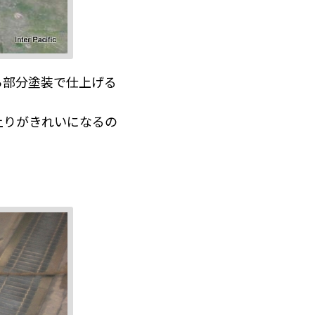
ら部分塗装で仕上げる
上りがきれいになるの
。