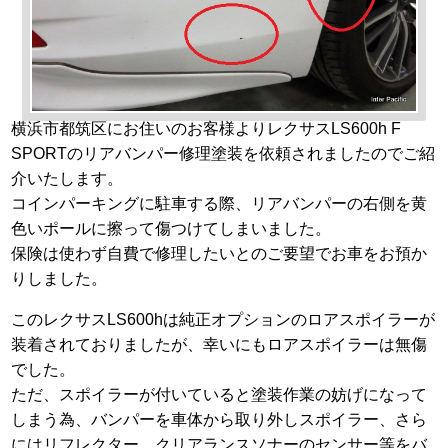
横浜市都筑区にお住いのお客様よりレクサスLS600h F
SPORTのリアバンパー修理塗装を依頼されましたのでご紹
介いたします。
コインパーキングに駐車する際、リアバンパーの右側を黄
色いポールに擦って傷つけてしまいました。
保険は使わず自費で修理したいとのご要望でお車をお預か
りしました。
このレクサスLS600hは純正オプションのロアスポイラーが
装着されておりましたが、幸いにもロアスポイラーは無傷
でした。
ただ、スポイラーが付いていると塗装作業の妨げになって
しまう為、バンパーを車体から取り外しスポイラー、さら
にはリフレクター、クリアランスソナーのセンサー等をバ