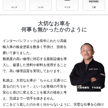
ホンダ
スバル
マツダ
三菱
大切なお車を
何事も無かったかのように
インターパシフィックは長年にわたり高級
輸入車の板金塗装を数多く手掛け、技術を
磨いて参りました。
難易度の高い修理に対応する最新設備を導
入し、厳選した塗料や材料を使用すること
で、高い修理品質を実現しております。
私達は、大切なお車が「ちゃんと元通りに
直るのだろうか？」というお客様の不安を
安心と喜びに変えることを最大の使命と考
え、完成まで一切手を抜きません。
どこをどう直したのか全く分からないように、完璧な仕事を心掛け