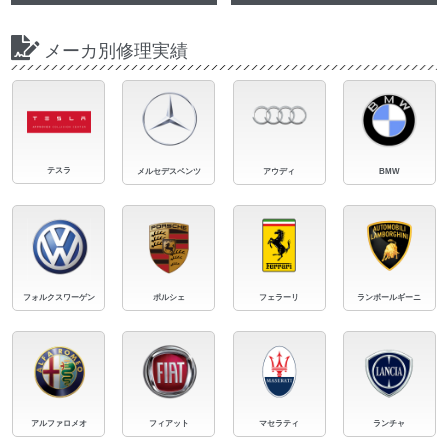
メーカ別修理実績
テスラ
メルセデスベンツ
アウディ
BMW
フォルクスワーゲン
ポルシェ
フェラーリ
ランボールギーニ
アルファロメオ
フィアット
マセラティ
ランチャ