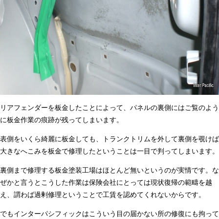
リアフェンダーを板金したことによって、パネルの裏側にはご覧のよう
に板金作業の痕跡が残ってしまいます。
表側をいくら綺麗に板金しても、トランクトリムを外して裏側を覗けば
大きなへこみを板金で修理したということは一目で判ってしまいます。
裏側まで修理する板金塗装工場はほとんど無いというのが実情です。な
ぜかと言うとこうした作業は保険会社にとっては現状復帰の範疇を越
え、謂わば過剰修理ということで工賃を認めてくれないからです。
でもインターパシフィックはこういう目の届かない所の修復にも拘って